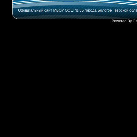
Официальный сайт МБОУ ООШ № 55 города Бологое Тверской обл
Powered By C