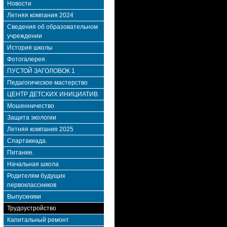
Новости
Летняя компания 2024
Сведения об образовательном
учреждении
История школы
Фотогалерея
ПУСТОЙ ЗАГОЛОВОК 1
Педагогическое мастерство
ЦЕНТР ДЕТСКИХ ИНИЦИАТИВ
Мошенничество
Защита экологии
Летняя компания 2025
Спартакиада.
Питание.
Начальная школа
Родителям будущих
первоклассников
Выпускники
Трудоустройство
Капитальный ремонт