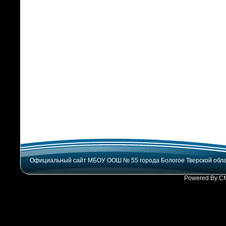
Официальный сайт МБОУ ООШ № 55 города Бологое Тверской обл
Powered By C